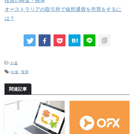
投資の税金・税率
オーストラリアの取引所で仮想通貨を売買をするに
は？
-
お金
-
お金
,
投資
関連記事