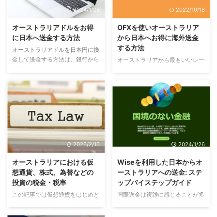
2024/1/26
2022/10/18
オーストラリアドルをお得
OFXを使いオーストラリア
に日本へ送金する方法
から日本へお得に海外送金
する方法
オーストラリアドルを日本円に換
金して送金する方法は、銀行から
オーストラリアから最もいいレー
直接行う以外にも色々あります。
トで海外送金ができるオーストラ
先ずは多種多様な方法があること
リアの金融機関、OFXを紹介しま
を理解して、状況に応じてお得に
す。OFXは株式市場一部上場企業
使い分けることをおすすめしま
で、送金サービスは消費者レビュ
す。 銀行から送金 オーストラリ
ーで最高級の評価ですので安心で
アに開設した銀行口座をお持ちな
す。業界で最安の両替手数料なの
ら、銀行から直接日本へ送金する
で、一番いいオーストラリアド
のが最も簡単で早い方法ですが、
ル/日本円のレートで送金がで
2026/2/10
2024/1/26
同時に、最も高くつく、すなわ
き、どこにいてもオンラインで簡
ち、レートが悪い方法でもありま
単にできるおすすめの送金方法で
オーストラリアにおける仮
Wiseを利用した日本からオ
す。 オーストラリアの4大銀行、
す。 OFXとは？ OFXは、海外送
想通貨、株式、為替などの
ーストラリアへの送金: ステ
Commonwealth Bank、ANZ、
金を専門に手掛ける、オーストラ
投資の税金・税率
ップバイステップガイド
Westpack、National Australia
リアのノンバンク系金融機関で
この記事では仮想通貨をはじめと
国際送金は複雑に感じることが多
Bankはもちろん ...
す。世界55の国の通貨に対応
する投資における利益に対する税
いですが、Wise（旧称
し、1日に取り扱う送金は3200件
金について、オーストラリアでは
TransferWise）を使えば、日本か
以上に及びます。 上場企 ...