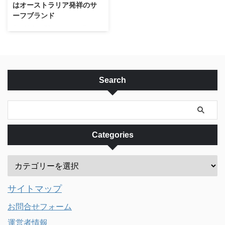
はオーストラリア発祥のサ
トラリアの自然の植物をベースに
た実績があるエージェントです。
ーフブランド
したスキンケアと化粧品を製造販
今まで、100万人を超える人達が
QUICKSILVERはオーストラリア
売するブランドで、製品に使うオ
アドレナリンを利用しています。
発祥の、50年近くの歴史をも
ーガニック植 ...
...
つ、誰もが知る有名なサーフブラ
ンドです。そして、ROXYは
QICKSILVERから派生したレディ
ースブランドです。 サーフィン
Search
やスノーボードの世界では超有名
な、とても息の長いブランドで
す。サーファーやスノーボーダー
でなくとも名前くらいは知ってい
るのではないでしょうか？
Categories
QUICKSILVER
QUICKSILVER（クイックシルバ
ー）は、ビクトリア州のTorquay
で2人のサーファーによって、
1969年にガレージでボードショ
サイトマップ
ーツ（サーフトラ ...
お問合せフォーム
運営者情報