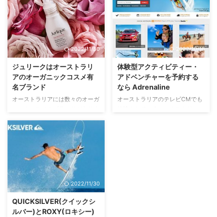
録してアカウントを開設する」で
ンドですが、実はこのブランド、
説明しました。 今回はeBayで実
オーストラリアのシドニーが発祥
際に買い物をする手順を紹介しま
地だって知ってました？ Deus ex
す。 商品の検索 先ずは、eBayに
Machinaとは シドニーから西に
行きます。 登録したIDとパスワ
伸びるパラッマッタロード
2022/11/30
2022/10/18
ードでログインします。ログイン
（Parramatta Road）沿いにあ
は購入する時にすることもできま
る、カスタムモータサイクルを扱
ジュリークはオーストラリ
体験型アクティビティー・
す。 検索窓にお探しの商品名ま
うブランドとして、2006年に立
アのオーガニックコスメ有
アドベンチャーを予約する
たはブランド名などを入れます。
ち上げられたDeus ex Machina
名ブランド
なら Adrenaline
この例では、左利き用のコンピュ
は、アパレルも手掛け、今ではオ
オーストラリアには数々のオーガ
オーストラリアのテレビCMでも
ータのマウスを「left hand ...
ーストラリアのファッション通な
ニックコスメのブランドがありま
放映されている、エクストリー
ら誰もが知る“クール”なブランド
す。 高級デパートや免税品店で
ム・スポーツなどのアドベンチャ
の位置を確固 ...
売られるものから、薬局やスーパ
ーやユニークな体験型アクティビ
ーでお手軽に入手できるものま
ティーがインターネットでお手軽
で、種類も豊富で、お値段にも幅
に、しかも、お得に予約・購入で
があります。 今回は、日本でも
きるサービス、Adrenaline（アド
有名なオーストラリアのオーガニ
レナリン）を使ってみましたので
ックスキンケアブランド、ジュリ
シェアします。 Adrenalineと
2022/11/30
ーク（Jurlique）について紹介し
は？ Adrenaline（アドレナリ
ます。 ジュリークとはどんなブ
ン）は、1993年に創業した、オ
QUICKSILVER(クイックシ
ランド？ ジュリーク（Jurlique）
ーストラリアで最も長い間、アド
ルバー)とROXY(ロキシー)
は世界19か国に進出する、オース
ベンチャー体験を提供し続けてき