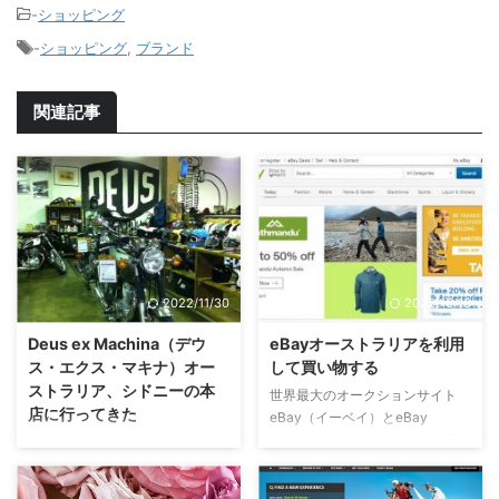
-
ショッピング
-
ショッピング
,
ブランド
関連記事
2022/11/30
2022/10/18
Deus ex Machina（デウ
eBayオーストラリアを利用
ス・エクス・マキナ）オー
して買い物する
ストラリア、シドニーの本
世界最大のオークションサイト
店に行ってきた
eBay（イーベイ）とeBay
Australia（イーベイオーストラリ
Deus ex Machina（以下、
アについては、登録の方法も含め
Deus）は、日本でも知る人ぞ知
て、「eBayオーストラリアに登
るモーターサイクル＆ウェアブラ