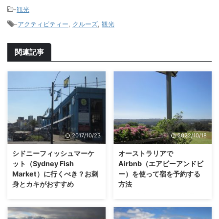
-
観光
-
アクティビティー
,
クルーズ
,
観光
関連記事
2017/10/23
2022/10/18
シドニーフィッシュマーケ
オーストラリアで
ット（Sydney Fish
Airbnb（エアビーアンドビ
Market）に行くべき？お刺
ー）を使って宿を予約する
身とカキがおすすめ
方法
オーストラリアの魚は新鮮でおい
個人が自宅の空いている部屋、ま
しいことで有名です。オーストラ
たは、１軒まるごとを貸し出すサ
リアに来たらシーフードを食べる
ービスをインターネットを通して