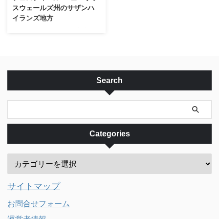
を要します。 観光地として有名
スウェールズ州のサザンハ
な12使徒をはじめとする絶景スポ
イランズ地方
ットがある、Port Campbell
Bowral Turip Festival 毎年春にな
National Park（ポート ...
るとボーラル（Bowral）では約2
週間の間、チューリップフェステ
ィバルが開催されます。 この時
期は、ボーラル周辺の各所で美し
く開花したチューリップが見られ
Search
ますが、中でもボーラル中心部の
Corbett Gardensという公園はメ
イン会場で、公園一面がチューリ
ップでいっぱいになります。 毎
年、9月半ばから10月始めくらい
Categories
の毎日、9AM-4PM までの開催
となっています。 入場は大人
＄10くらいです。詳しくは、フ
ェスティバルのウェッブサイトを
ご覧ください ...
サイトマップ
お問合せフォーム