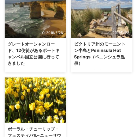
のは欠かせません。シドニーでシ
提供するビジネスモデルが日本は
ーフードと言って、真っ先にあが
民泊と呼ばれ、ホテル・旅館以外
るのがSydney Fish Market（シ
の宿泊の選択肢としてすっかり定
ドニーフィッシュマーケット）で
着した感のあるAirbnb（エアビー
す。 フィッシュマーケットの賑
アンドビー）。 もちろんオース
2019/3/28
2019/3/28
わい 新鮮な魚が買える市場とし
トラリアでも普及していて、多く
て、そして、美味しいシーフード
の人たちがホスト（宿泊場所提供
グレートオーシャンロー
ビクトリア州のモーニント
が食べられる場所として、平日で
者）として登録しています。今で
ド、12使徒があるポートキ
ン半島とPeninsula Hot
も地元の人たちと観光客で込み合
はAirbnbだけでなく、大手の宿泊
ャンベル国立公園に行って
Springs（ペニンシュラ温
っています。 フィッシュマーケ
予約サイトも民泊を扱うようにな
きました
泉）
ットの中には、たくさんの店がひ
りました。 Airbnbを使って、実
Great Ocean Road（グレートオ
メルボルン滞在初日は、ペンギン
しめき合い、すごい人です。 新
際にオーストラリアの宿泊施設を
ーシャンロード） ビクトリア州
の行進とサーキットで有名な
鮮なお魚がたくさん並んでいま
予約をしましたので、その体験レ
メルボルンの南に位置するGreat
Phillip Island（フィリップアイラ
す。 いけすの中 ...
ポートをお届 ...
Ocean Road（グレートオーシャ
ンド）へ足をのばしましたが、こ
ンロード）は全長243㎞で、東は
の日はメルボルンから車で1時間
Torquay（トーキー）から西は
20分程のMornington
Allansford（アランズフォード）
Peninsula（モーニントン半島）
までの海岸線の道路です。 車で
にあるペニンシュラ温泉に行って
2020/6/18
全てを走破するには3時間以上か
きました。 モーニントン半島へ
かります。海の見えないカーブの
のツアーとアクティビティー
ボーラル・チューリップ・
多い山道が多いので運転には労力
フェスティバル-ニューサウ