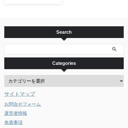
Glue Store（グルー・ストア）と
売するブランドで、製品に使うオ
の物、かわいいデザインの物、そ
は Glue Store（グルー・スト
ーガニック植 ...
して、カッコイイデザ ...
ア）は、おしゃれに敏感な若者層
をターゲットにオーストラリアを
代表する全国規模のファッション
専門店です。オンラインストアも
Search
あり、オーストラリア国内の発送
に対応しています。 時代の最先
端を行くレディースとメンズ両方
のストリートウェア、デニム、
靴、アクセサリーを中心とした数
Categories
多くの国内外のブランドを扱って
いることから、特に若い世代に人
気のショップで年々拡大を続けて
います。 1990年代に立ち上げら
れたGlue Storeは、他のファッシ
サイトマップ
...
お問合せフォーム
運営者情報
免責事項