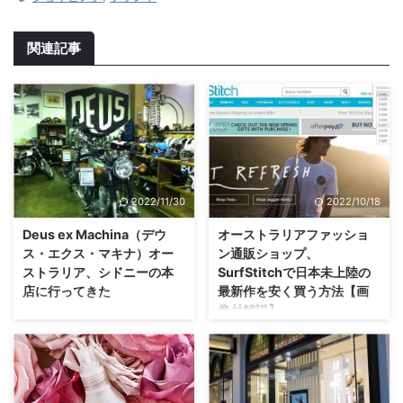
関連記事
2022/11/30
2022/10/18
Deus ex Machina（デウ
オーストラリアファッショ
ス・エクス・マキナ）オー
ン通販ショップ、
ストラリア、シドニーの本
SurfStitchで日本未上陸の
店に行ってきた
最新作を安く買う方法【画
像付解説】
Deus ex Machina（以下、
Deus）は、日本でも知る人ぞ知
オーストラリアから、洋服やアク
るモーターサイクル＆ウェアブラ
セサリーを日本へ直接発送してく
ンドですが、実はこのブランド、
れるショッピングサイト、
オーストラリアのシドニーが発祥
SurfStitchについて、以下の記事