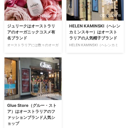
地だって知ってました？ Deus ex
で紹介しました。 オーストラリ
Machinaとは シドニーから西に
アブランドの服、バッグ、アクセ
伸びるパラッマッタロード
サリーが直接買えるオンラインシ
2022/11/30
2022/10/18
（Parramatta Road）沿いにあ
ョップSurfStitch 実際に英語サイ
る、カスタムモータサイクルを扱
トで購入するにはどうしたらいい
ジュリークはオーストラリ
HELEN KAMINSKI（ヘレン
うブランドとして、2006年に立
のかわからないというご意見をい
アのオーガニックコスメ有
カミンスキー）はオースト
ち上げられたDeus ex Machina
ただきましたので、実際に購入す
名ブランド
ラリアの人気帽子ブランド
は、アパレルも手掛け、今ではオ
る手順を画像付きでまとめまし
オーストラリアには数々のオーガ
HELEN KAMINSKI（ヘレンカミ
ーストラリアのファッション通な
た。 日本にも格安料金で発送し
ニックコスメのブランドがありま
ンスキー）は、日本で大人気のオ
ら誰もが知る“クール”なブランド
てくれるこのオーストラリア最大
す。 高級デパートや免税品店で
ーストラリア発祥の帽子ブランド
の位置を確固 ...
のファッションサイトで、日本よ
売られるものから、薬局やスーパ
です。 日本では伊勢丹でも取り
りいち早く、人気オーストラリア
ーでお手軽に入手できるものま
扱われており、表参道、赤坂、京
ブランド、または ...
で、種類も豊富で、お値段にも幅
都、博多に直営店を持っています
があります。 今回は、日本でも
ので、ご存知の方も多いと思いま
有名なオーストラリアのオーガニ
す。 ヘレンカミンスキーの帽子
ックスキンケアブランド、ジュリ
は何故人気か？ 帽子を実際に手
2022/10/18
ーク（Jurlique）について紹介し
にとって試着してみれば人気の秘
ます。 ジュリークとはどんなブ
密がわかります。 不思議と、店
Glue Store（グルー・スト
ランド？ ジュリーク（Jurlique）
にあるどの帽子をかぶってもしっ
ア）はオーストラリアのフ
は世界19か国に進出する、オース
くりきて、似合ってしまう。形が
ァッションブランド人気シ
トラリアの自然の植物をベースに
非常によく、かぶれば誰でも引き
ョップ
したスキンケアと化粧品を製造販
立ててしまう。 上品なデザイン