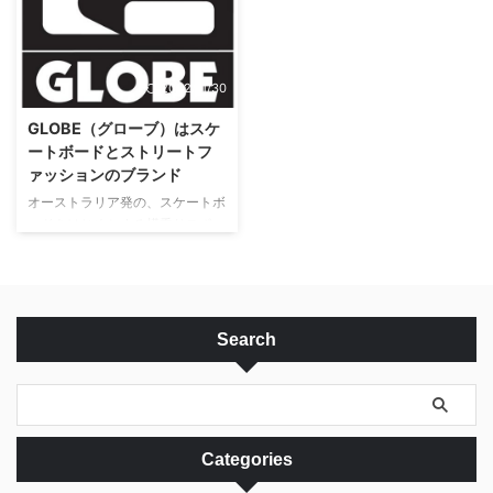
のを創りだすことをコンセプトに
す。 日本に一時帰国するまで待
商品づくりをしているだけあっ
てない風邪薬・頭痛薬・目薬など
て、かわいくて、おしゃれで、そ
を、 日本からそのまま海外発送
れでいて安いオリジナルグッズが
してくれるサービスです。
2022/11/30
いっぱいで、見ているだけでテン
DOKODEMOについて 日本の市
ションが上がります。 Typoは、
販薬をそのまま購入できる 海外
GLOBE（グローブ）はスケ
2009年にビクトリア州でスター
では手に入らない成分・処方 日
ートボードとストリートフ
トしました。今では英国と米国を
本語で注文・商品確認ができる
ァッションのブランド
含む12か国に進出しています。
免税価格（日本の消費税なし）
オーストラリア発の、スケートボ
男女服を手掛けるファーストファ
DOKODEMOは、日本企業の
ードをはじめとする横乗りスポー
ッションショップ ...
VEGA Corporationが展開する海
ツ全般を手掛ける、エクイップメ
外事業です。多 ...
ントとウェアのブランド
GLOBE（グローブ）を紹介しま
す。 日本では、スケボーが有名
で、スケーターなら誰もが知るブ
Search
ランドですが、オーストラリアで
は、スケートボード、サーフィ
ン、スノーボードのボードスポー
ツ（横乗り系スポーツ）とストリ
ートファッションのブランドとし
Categories
て若い人たちを中心に人気があり
ます。 GLOBEのプロダクト オー