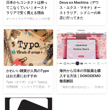
日本からコンタクトは持っ
Deus ex Machina（デウ
てこなくていい｜オースト
ス・エクス・マキナ）オー
ラリアで安く買える理由
ストラリア、シドニーの本
店に行ってきた
オーストラリアで同じレンズが安
く買える現実 「オーストラリア
Deus ex Machina（以下、
では日本と同じコンタクトレンズ
Deus）は、日本でも知る人ぞ知
が買えない」「海外は高いから、
るモーターサイクル＆ウェアブラ
日本でまとめ買いして持って行っ
ンドですが、実はこのブランド、
た方がいい」 海外渡航前やワー
オーストラリアのシドニーが発祥
ホリ・留学準備中によく聞く話で
地だって知ってました？ Deus ex
すが、これはもう過去の常識で
Machinaとは シドニーから西に
す。 結論から言うと、日本で使
伸びるパラッマッタロード
2022/10/18
2026/1/24
っているのと全く同じコンタクト
（Parramatta Road）沿いにあ
レンズを、オーストラリアで日本
る、カスタムモータサイクルを扱
かわいい雑貨が人気のTypo
海外から日本の市販薬を購
と同等、またはそれ以下の価格で
うブランドとして、2006年に立
はお土産におすすめ
入する方法｜DOKODEMO
購入できます。しかも、処方箋な
ち上げられたDeus ex Machina
徹底解説
Typo（タイポ）とは？ Typoは、
し・オンラインで完結します。
は、アパレルも手掛け、今ではオ
日用雑貨、インテリア工芸品、ア
「海外の薬が合わない」「日本の
日本から持って行く人が多い理由
ーストラリアのファッション通な
ート、文房具、ギフトグッズなど
市販薬がどうしても必要」 そん
（でも実は損） 多くの人が日本
ら誰もが知る“クール”なブランド
を扱う雑貨店です。 使っていて
な時に頼れるのが、日本から直接
でコンタクトを買いだめする理由
の位置を確固 ...
楽しくなるもの、飾っているだけ
購入できるオンラインショップ
は ...
でその場の雰囲気を明るくするも
DOKODEMO（ドコデモ） で