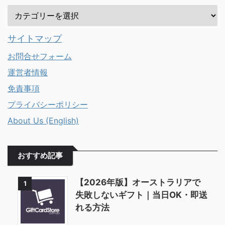
ストラリアはスケートボーディン
グが盛んで、質の高いスケートボ
ードをつくることでも有名なこと
サイトマップ
は ...
お問合せフォーム
運営者情報
免責事項
プライバシーポリシー
About Us (English)
おすすめ記事
【2026年版】オーストラリアで
1
失敗しないギフト｜当日OK・即送
れる方法