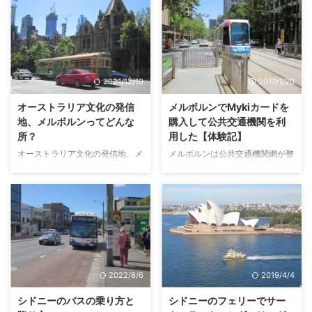
類も、クルーズの形態もランチク
グの場所についてまとめました。
ルーズ、カクテルクルーズ、ディ
これからメルボルン観光をしよう
ナークルーズなどなど、様々で
と計画されているなら、ご参考に
す。 運航時間も、1時間くらいの
なればうれしいです！ メルボル
ものから、食事やショーもついて
ン、グレートオーシャンロード、
3時間くらいのものまで、色々あ
フィリップ島などの人気ツアーと
2021/12/19
2017/1/20
ります。お値段も内容に応じてピ
アトラクションを日本語でお得に
ンからキリまでです。 昼間のク
購入できる格安予約サイト
オーストラリア文化の発信
メルボルンでMykiカードを
ルーズからの景色 日中のシドニ
Experience Oz Experience
地、メルボルンってどんな
購入して公共交通機関を利
ーハーバー・クルーズの船上から
Oz（エクスペリエンス オズ）
所？
用した【体験記】
の風景を紹介します。 どの会社
とは？ メルボルン市内と近郊の
オーストラリア文化の発信地、メ
メルボルンは公共交通機関網が整
のクルーズを選んでも、同じ様な
観光スポット メルボルン市内と
ルボルンは、歴史的建造物とアー
備されており、どこに行くにも便
風景が楽しめます。シドニーハー
その近郊にある、歩きと公共の交
トが融合したおしゃれで洗練され
利です。 メルボルンのあるビク
...
通機 ...
た都市です。 過去に何度も世界
トリア州で、トラム、電車、そし
で最も暮らしやすい都市に選ばれ
て、バスを利用するは、
ているだけあって、メルボルンを
Myki（マイキ）というプリペイ
訪れた後にその魅力にひかれて移
ドカードが必要となります。日本
住する人たちもたくさんいます。
で言うスイカにあたります。 こ
日本の大阪市との姉妹都市でもあ
こではMyki（マイキ）カードの
2022/8/6
2019/4/4
ります。 時差は日本に比べて1時
買い方と使い方について説明しま
間早いです。夏場は夏時間が適用
す。 Myki（マイキ）を購入する
シドニーのバスの乗り方と
シドニーのフェリーでサー
され、2時間早くなります。 メル
Mykiは、Public Transport