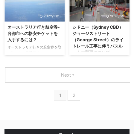
ぶ ガソリンのことをオーストラ
ンタカー検索・予約サイトを使う
リアではpetrol（ぺトロール）と
のが便利です。 レンタカー最安
いいます。米英語で使われるガス
値一括検索サイトを使うとお得で
2022/10/18
2020/6/18
（gas）と言っても、「へっ、ガ
簡単 私は今まで、何度となくオ
ス？」って顔されますのでご注意
ーストラリア、そして、他の国で
オーストラリア行き航空券-
シドニー（Sydney CBD）
を。また、燃料を意味する、
レンタカーを借りています。何を
各都市への格安チケットを
ジョージストリート
Fuel（フュール）という言葉も良
予約するにも最安値を見つけるこ
入手するには？
（George Street）のライ
く使われます。 オーストラリア
とが私の趣味でもありますので、
トレール工事に伴うバスル
オーストラリア行きの航空券を取
のガソリンスタンドは、Service
その度に色々なサイトで料金を比
ートの変更について
る際に何を最重要視するかは人そ
Station（サービスステー ...
較して、お得なレンタカー料金を
れぞれ違うと思いますが、できる
注：シドニー中心部のライトレー
リサーチしてきました。 数社を
だけ低価格で快適な旅をしたいと
ル工事は完了し、2019年12月に
...
いうのが多くの旅行者に共通する
ライトレールRandwick
Next »
ニーズだと思います。 この記事
Line（L2）が開通しました。以
では、日本ーオーストラリア間を
下の記事の内容は、開通以前の状
運航する飛行機のチケットをお得
況となります。新しく開通したラ
1
2
な料金で予約する方法、そして、
イトレールについては、こちらを
時期で変動する航空券の価格、飛
ご覧ください。 最近、シドニー
行時間、乗り継ぎ、格安チケット
市内のCBD（中央ビジネス地
にある条件など、航空券購入の際
区、Central Business Districtの
に注意すべきポイントについて説
略）に行かれた方は、目抜き通り
明します。 また、現行で日本と
のジョージストリート（George
オーストラリアの各都市間を飛ん
Street）が、かなりの区間におい