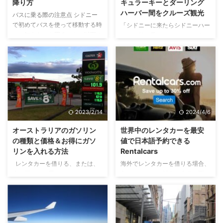
降り方
キュラーキーとダーリング
ボルンの人気ツアーとアトラクシ
Victoriaのサイトか、主要駅、街
ハーバー間をクルーズ観光
バスに乗る際の注意点 シドニー
ョン格安予約 人口と気候 人口 シ
中のセブンイレブンやニュースエ
で初めてバスを使って移動する時
「シドニーに来たらシドニーハー
ドニーに次いで、オーストラリア
ージェントなどの販売店で購入で
に、知らないと困ることに以下の
バーで船に乗りたい。でも、あま
2番目に人口が多い都市がメルボ
きます。 カード料金は、大人
2点があります。 1. 手を挙げない
り時間がないかも。。」という方
ルンです。周辺のエリ ...
$6、 ...
とバス停に立っているだけでは止
でも楽しめるのが、乗船時間30
まってくれない。 2. 停車場所の
分弱のCircular Quay（サーキュ
案内が全くない。 手を挙げない
ラキー）‐Darling Harbour（ダー
とバスはとまらない 初めてシド
リングハーバー）間のフェリーで
ニーに来た人から、手を挙げるの
す。 もちろん、時間がたっぷり
を知らずに、バスがとまってくれ
ある方にもおすすめの体験です。
2023/2/14
2024/4/6
なくていつまでも乗れなかったと
ランチクルーズ、ディナークルー
いう声をよく聞きます。 たくさ
ズなど、キャプテンクック社を代
オーストラリアのガソリン
世界中のレンタカーを最安
んの人が待っているバス停なら誰
表に、数々のクルーズ船がシドニ
の種類と価格＆お得にガソ
値で日本語予約できる
かが手を挙げるでしょうし、始発
ー湾を運行していますが、公共の
リンを入れる方法
Rentalcars
のバス停ならば手を挙げる必要も
フェリーも、片道5ドル台からと
レンタカーを借りる、または、
海外でレンタカーを借りる場合、
ないかもしれません。 あなた一
お手軽なうえに同じ景色が楽しめ
車を買おうと思っているのだけれ
色々なサイトで料金と車種を調べ
人しか待っていないバ ...
るのでおすすめです。 フェリー
ど、ガソリンの入れ方や、費用に
るのには時間が掛かります。 そ
の ...
関する情報が欲しいという方は、
んな時、複数のレンタカー会社の
これを読めば全てが分かります。
条件に合う車を全て割り出して、
ガソリンはPetrolまたはFuelと呼
一斉にリストアップしてくれるレ