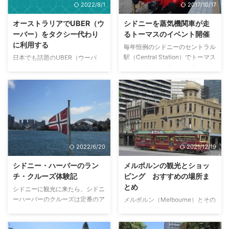
2022/8/1
2017/10/17
オーストラリアでUBER（ウ
シドニーを蒸気機関車が走
ーバー）をタクシー代わり
るトーマスのイベント開催
に利用する
毎年恒例のシドニーのセントラル
駅（Central Station）でトーマス
日本でも話題のUBER（ウーバ
となかまたち（Thomas &
ー）をはじめとする配車アプリで
Friends）と蒸気機関車に乗れる
すが、オーストラリアでは、特に
イベントが、2017年は8月13日と
シドニー、メルボルン、ブリスベ
14日の2日間にわたって開催され
ン、アデレード、パース、キャン
ました。 子供のための鉄道を安
ベラ、ゴールドコーストといった
全に利用することを啓蒙するイベ
都市部においては広く浸透してい
ントで、毎年シドニーのセントラ
ます。 近年ではUBERだけでな
ル駅で開催されます。 イベント
く、DiDi（ディディ）やOla（オ
2022/6/20
2021/12/19
のアトラクション 毎年、子供た
ラ）といった競合サービスもオー
ちにすごい人気のイベントですの
ストラリアに進出しシャアを伸ば
シドニー・ハーバーのラン
メルボルンの観光とショッ
で、1か月は前にネットで予約を
しており、配車アプリの価格とサ
チ・クルーズ体験記
ピング おすすめの場所ま
しないと参加できません。 イベ
ービスの競争が激化しています。
とめ
シドニーに観光に来たら、シドニ
ントのアトラクションは2つあり
中でもDiDiは2018年にメルボル
ーハーバーのクルーズは定番のア
メルボルン（Melbourne）とその
ます。ちなみに料金は各アトラ ...
ンに進出してから急成長を遂げ、
クティビティーですね。 クルー
近郊で、実際に行って、見て、体
現在ではメルボルン、ブリスベ
ズといっても、運航会社も船の種
験した観光スポットとショッピン
ン、サンシャイン ...