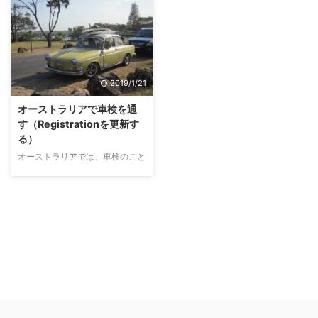
ーストラリアを周る旅をしようと
は、海を見ながらの絶景のルート
計画している方のために、バイク
もあれば、コーナリングを楽しみ
の購入方法、そして、保険や車検
たい人には峠のワインディングロ
とその諸費用、維持費などににつ
ードまで、バラエティー豊かで
いて説明します。 オーストラリ
す。 バイク好きなら、滞在中に
アのバイク事情と免許について
一度はツーリングに出かけたいと
2019/1/21
は、「オーストラリアでバイクに
思うのではないでしょうか？ オ
乗りたい！バイク事情と免許など
ーストラリアでバイクに乗りたい
オーストラリアで車検を通
について」で説明しています。
けど、何から調べたらいいかわか
す（Registrationを更新す
オーストラリアで楽しいバイクラ
らないという方のために、現地の
る）
イフを送る為に、事前に購入に際
バイク事情とルール、免許と費用
オーストラリアでは、車検のこと
して必要な費用や手続きを理解し
などについて説明します。 オー
をレジストレーション
て、準備万全で臨みましょう！
ストラリアのバイク事情 都会で
（Registration）と言います。略
バイクを購入する インターネッ
は、小型のオートバイを低コスト
してRego（レジョ）とよく呼ば
ト ...
の ...
れます。 車検の更新手続きは、
州によって書く書類の呼び方の違
いや、手数料に若干の差はありま
すが、基本的な手順はどこの州で
もだいたい同じです。 しかし、
州と州の間での車検の互換性は無
いので、別の州で取った車検を、
満期の際に、そのまま違う州で更