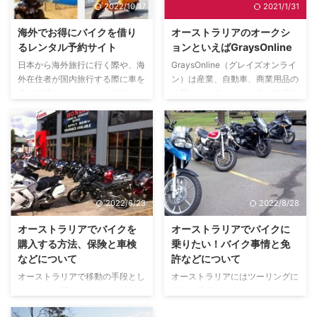
2022/10/17
2021/1/31
海外でお得にバイクを借り
オーストラリアのオークシ
るレンタル予約サイト
ョンといえばGraysOnline
日本から海外旅行に行く際や、海
GraysOnline（グレイズオンライ
外在住者が国内旅行する際に車を
ン）は産業、自動車、商業用品の
借りる時に、レンタカー比較サイ
分野におけるオーストラリア最大
トを使って、格安料金で予約する
のオークション運営会社です。
のは当たり前になっていますが、
GraysOnlineのネットオークショ
レンタルバイクの料金比較サイト
ンは利用者も多く、商品の種類も
があるのはあまり知られていませ
豊富で、通常の市場価格よりも低
ん。 今回紹介するのは、レンタ
い業者価格で買うことができるの
カーの格安比較サイトのバイク版
でオーストラリアでは有名です。
です。 バイクレンタル料金比較
GraysOnlineとは GraysOnline
2022/6/23
2022/8/28
サイトBikesBookingとは
は、100年以上に及ぶオークショ
BikesBooking.comは、世界40カ
ンの運営実績を持ち、2000年か
オーストラリアでバイクを
オーストラリアでバイクに
国、2千以上の都市で。オートバ
らオンラインでのオークションを
購入する方法、保険と車検
乗りたい！バイク事情と免
イ、スクーター、４輪バギー
開始しました。 GraysOnlineのオ
などについて
許などについて
（ATV）、そして、自転車のレン
ークションサイトには、大量の産
オーストラリアで移動の手段とし
オーストラリアにはツーリングに
タルを予約できるサイトです。
業機 ...
てバイクを購入しようかと検討さ
絶好の場所がたくさんあります。
世界中の約 ...
れている方、または、バイクでオ
優雅にクルーズを楽しみたい人に