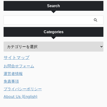
新することは出来ません。新たに
Search
その州で車検登録し直す必要があ
ります。 だからといって、別の
州で登録された車、または、バイ
クの車検が有効なうちは、そ ...
Categories
サイトマップ
お問合せフォーム
運営者情報
免責事項
プライバシーポリシー
About Us (English)