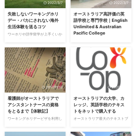
2022/3/7
2022/3/7
失敗しないワーキングホリ
オーストラリア高評価の英
デー・バカにされない海外
語学校と専門学校｜English
生活体験を送るコツ
Unlimited & Australian
Pacific College
ワーホリや語学留学が上手くいか
ない一番の理由は何でしょう？
APCことAustralian Pacific
「ワーホリは遊びだから、帰国者
College（オーストラリアンパシ
は仕事で使えない」とか、「留学
フィックカレッジ）とEnglish
は遊学」とかいう声をよく聞きま
Unlimited（イングリッシュアン
す。「ワーホリは現実逃避の世捨
リミテッド）は1993 年創立のオ
て人」という声まで聞くことがあ
ーストラリア政府公認の私立英語
ります。 本当にそうなのでしょ
学校＆ビジネスカレッジです。シ
うか？もちろん違います！という
ドニー、メルボルン、ブリスベ
2017/11/13
2020/6/18
より、あなたの心得次第で違うも
ン、サーファーズパラダイスの４
のにできるという方が正しいでし
都市に８つのキャンパスを持ち、
看護師がオーストラリアで
オーストラリアの大学、カ
ょう。 ワーホリ失敗のパターン
質の高い授業とリーズナブルな料
アシスタントナースの資格
レッジ、英語学校のテキス
筆者自身もワーホリ経験者であ
金で生徒の満足度と定着率が高い
をとるまで【体験記】
トをネットで購入する
り、長年にわたり数多くのワーキ
ことで知られる希少な学校です。
ワーキングホリデービザを利用し
オーストラリア最大のテキストブ
ングホリデー・留学体験者の方々
以前は英語コースもビジネスコー
てオーストラリアに来て、日本で
ックショップCo-op Co-op（コ
と交流していく中で、海外生活が
スもAPCの名前で運営されていま
は決して体験することのない2年
ープ）は主要な大学の中にもあ
上手くいく人といかない人の間に
したが、英語学校 ...