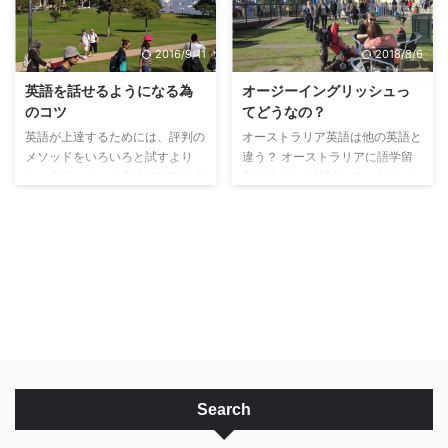
クトリアビルディング）のすぐ近
Confucius say… Confucius say:
くにある英語学校を選びました。
Man who go to bed with itchy
2016/9/11
2018/8/6
先ず、何故3ヶ月なのかと言いま
bum wake up with smelly finger
すと、僕はワーキングホリデービ
（直訳） 孔子は言う： かゆい
英語を話せるようになる為
オージーイングリッシュっ
ザでオーストラリアに来たので、
おしりでベッドに行く人、臭い指
のコツ
てどうなの？
ワーキングホリデービザは英語学
で起きる いらないかもしれませ
英語が上達するためには、評判の
オーストラリア英語は他の英語と
校に最長4ヶ月までしか通えない
んが、あ ...
メソッドをいろいろと試すより
違う？ オーストラリアに語学留
という制限があったからです。
も、自分に合った方法で勉強する
学することを検討している人から
この学校を選んだのは、この学 ...
こと、目的を持つこと、環境をつ
良く聞く質問に、「オーストラリ
くること、そして、心理的な障壁
アなまりの英語を覚えても大丈夫
を取り除くことが重要になってき
か？」というものがあります。
ます。これらについて、ここに説
また、「オーストラリア英語はわ
明していきます。 自分に一番あ
かりにくい」という人もいます。
った英語の勉強法をみつける 流
アメリカ英語、イギリス英語、オ
行っているからと言って、また、
ーストラリア英語とか、他の地域
多くの人がいいと言っているから
の人が話す英語を区別する傾向が
といって、ある教材に飛びついて
あるようですが、はっきりいって
も自分に合わないと続きません。
英語力の上達には関係ありませ
多くの人にとって、どんなにいい
ん。 綴りや発音に違いはありま
Search
教材でも自分が興味を持って続け
すが、日本国内の方言程の違いは
られなければ意味がありません。
ありませんし、ある地域の英語に