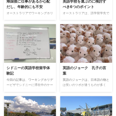
帰国後に仕事があるか心配
英語学校を選ぶのに検討す
らは毎週末、車で片道2時間以上
き直ぐに学校に通えるので時間を
だし、年齢的にも不安
べき6つのポイント
かけてサーフィンに行っていたの
無駄にすることがないということ
オーストラリアでワーキングホリ
オーストラリアは、語学留学先で
で、常にサーフィンができる生活
です。 入国してから探すことの
デーを体験したいけど、帰国後の
いつも人気のトップにあがる国で
にあこがれていました。 その頃
メリットは、実際に場所を見て決
ことを考えると不安で決断できな
す。気候の良さや治安の良さはも
アメリカに住んでいたサー ...
めることができるという ...
いというあなたに向けて書きまし
ちろんのこと、学校や地域の選択
た。 何故ワーキングホリデーに
肢の多さも魅力となっています。
行きたいのか？ あなたが、ワー
また、ほとんどの学校が短期でも
キングホリデーに行きたい理由は
長期でも入学できるように柔軟に
何でしょうか？ 外国で暮らした
対応できるカリキュラムをそろえ
いから？ 英語が話せるようにな
ているのも多くの人たちがオース
2018/11/5
2016/9/5
りたいから？ 日本以外の国が見
トラリアへ留学することを選ぶ理
たいから？ 今の生活を変えたい
由のひとつでしょう。オーストラ
シドニーの英語学校留学体
英語のジョーク 孔子の言
から？ 今の生活が嫌だから？ 環
リアでは、観光ビザで数週間の体
験記
葉
境を変えたいから？ 外国人の友
験留学から、ワーキングホリデー
今回の記事は、ワーキングホリデ
英語のジョークは、日本語の物と
達が欲しいから？ 人生に関わる
で数か月の留学、また、学生ビザ
ービザでシドニーに滞在中のケー
は笑いのツボが違うものが多く
人とのであいが欲しいから？ そ
で本格的に数年間の留学まで、
さん（20代男性）が実際にシド
て、何がおかしいのかわからない
の国でやりたいことがあるから？
様々な形で語学を学ぶことができ
ニーの英語学校に3か月間通っ
というケースも多いかと思いま
ただ、ワーホリって面白そう ...
ます。 以下に、一番自分に適し
た、本人による体験記です。 シ
す。 今回は、日本人もすぐに笑
...
ドニーの学校選び 僕はシドニー
える（であろう）、孔子の言葉を
で3か月間英語を学ぶのに、シド
ネタにしたジョークです。笑えな
ニーの中心地、QVB（クイーンビ
かったら、ゴメンナサイ。