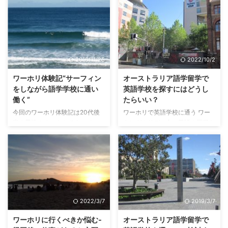
間をフルに過ごしている女性、マ
る、オーストラリアで60店舗以
...
ナさんに体験談をいただきまし
上をもつ全国展開する、オースト
た。 マナさんは、日本で看護師
ラリアで大学に行く人なら誰もが
として働いた後、オーストラリア
知るブックショップです。 オー
でアシスタントナースの資格を修
ストラリア国内の大学、TAFEな
得しました。 2年間オーストラリ
どのカレッジ、英語学校で使用さ
2016/11/25
2022/10/2
アに滞在できるセカンドビザを取
れるほとんどのテキストブック・
得するために、過酷なファームで
教科書がここで購入できます。
ワーホリ体験記“サーフィン
オーストラリア語学留学で
も働き、2年目はアシスタントナ
日本への海外発送もしてくれます
をしながら語学学校に通い
英語学校を探すにはどうし
ースとして現地で働いて実地経験
ので、オーストラリアでしか出版
働く”
たらいい？
を積みました。 更に、現地のレ
されていないテキストブックを日
今回のワーホリ体験記は20代後
ワーホリで英語学校に通う ワー
ストラン数件でも働く経験を持つ
本で入手したいという方にも重宝
半の男性のオーさんです。 オー
キングホリデー中に英語の習得を
強者です。 これからオーストラ
するでしょう。 大学のレクチャ
ストラリアでワーホリの理由 僕
目的のひとつに挙げている方たち
リアにワーキングホリデーに行く
ーに使うテキストブック ...
がワーホリでオーストラリアに行
の多くは、先ず最初は英語学校に
...
った理由は3つあります。 1．海
行きたいという人が多いのではな
外で生活したかった 2． サーフィ
いかと思います。 これらの人達
ンがしたかった 3．英語が話せる
は、大きく2パターンにわかれま
ようになりたかった 若い時か
す。 1．日本から、学校を手配し
ら、「人生のうちに一度は海外で
てから入国する人、 そして、 2．
2022/3/7
2019/3/7
暮らしてみたいなー」と漠然と思
とりあえず入国してから学校を探
っていました。 それと、サーフ
す人 です。 日本から手配するメ
ワーホリに行くべきか悩む‐
オーストラリア語学留学で
ィンにハマっていて、就職してか
リットは、計画性をもって行動で