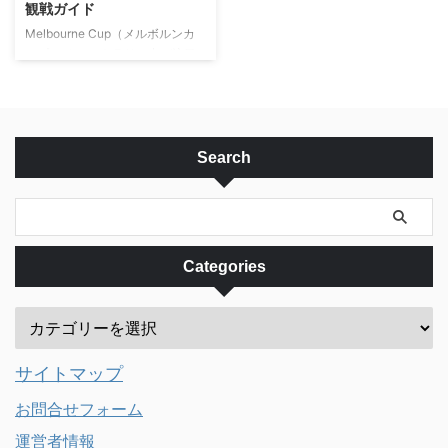
観戦ガイド
コレートなどのプレゼントを渡す
なんで、毎年1月26日がオースト
Melbourne Cup（メルボルンカ
日になっていますが、女性からだ
ラリア建国を祝う日に制定されま
ップ） オーストラリア中が注目
け一方的にプレゼントをあげる日
した。 Port Jackson（ポ ...
する競馬レース、メルボルンカッ
...
プは、毎年11月の最初の週の火曜
日、午後3時に行われます。場所
はFlemington Racecourse（フレ
ミントン・レースコース）です。
Search
2022年は11月1日の午後3時（日
本時間午後1時）開始です。 メイ
ンレースに出馬できるのは3歳以
上の24の馬たちです。今年2017
年は40頭近い馬が登録してお
Categories
り、その中から走ることができる
選ばれた24頭が開催日近くにな
って発表されます。 2016年の出
走馬のなかに ...
サイトマップ
お問合せフォーム
運営者情報