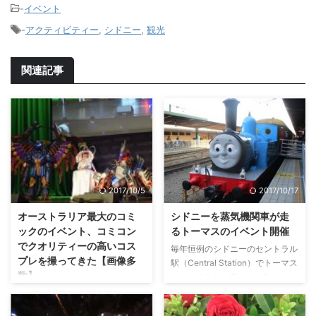
-
イベント
-
アクティビティー
,
シドニー
,
観光
関連記事
2017/10/5
2017/10/17
オーストラリア最大のコミ
シドニーを蒸気機関車が走
ックのイベント、コミコン
るトーマスのイベント開催
でクオリティーの高いコス
毎年恒例のシドニーのセントラル
プレを撮ってきた【画像多
駅（Central Station）でトーマス
数】
となかまたち（Thomas &
Friends）と蒸気機関車に乗れる
世界最大のコミックとポップカル
イベントが、2017年は8月13日と
チャーのイベントであるコミコン