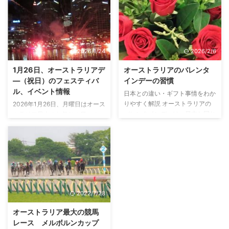
14日の2日間にわたって開催され
（ComicCon）のオーストラリア
ました。 子供のための鉄道を安
版である、オージー・コミコン
全に利用することを啓蒙するイベ
（OZ ComicCon）は、パース、
ントで、毎年シドニーのセントラ
アデレード、メルボルン、ブリス
ル駅で開催されます。 イベント
ベン、そして、シドニーと全国5
2026/1/24
2026/2/6
のアトラクション 毎年、子供た
か所で開催されたオーストラリア
ちにすごい人気のイベントですの
でも最大規模のイベントです。
1月26日、オーストラリアデ
オーストラリアのバレンタ
で、1か月は前にネットで予約を
アメリカ発祥のコミコンは世界各
―（祝日）のフェスティバ
インデーの習慣
しないと参加できません。 イベ
地で開催され、もちろん日本でも
ル、イベント情報
日本との違い・ギフト事情をわか
ントのアトラクションは2つあり
開催されています。2017年は12
りやすく解説 オーストラリアの
2026年1月26日、月曜日はオース
ます。ちなみに料金は各アトラ ...
月に幕張メッセで「東京コミコ
バレンタインデーは、日本と同じ
トラリア最大のお祭りの日、オー
ン」として開催されます。 オー
2月14日。ただし、その過ごし方
ストラリアデ―です。この日はオ
ストラリアのコミコン、OZ
や意味合いは日本とは大きく異な
ーストラリア建国の歴史を祝い、
ComicConの2017年度国内最終
ります。 「義理チョコは必
全国各地で様々な催し物が行われ
イベントが ...
要？」「職場で何か配る？」「恋
ます。この記事では、オーストラ
人がいないと寂しい日？」 そん
リアデーの意義や、シドニーをは
な疑問を持つ日本人向けに、オー
じめとする各地でのイベント情報
ストラリアのリアルなバレンタイ
を紹介します。 オーストラリア
2022/7/28
ン事情を解説します。 オースト
デ―とは？ 1788年1月26日に、
ラリアのバレンタインデーは「感
英国からの最初の船団がオースト
オーストラリア最大の競馬
謝を伝える日」 日本でのバレン
ラリアのPort Jackson（ポート
レース メルボルンカップ
タインデーは女性から男性にチョ
ジャクソン）に到着したことにち